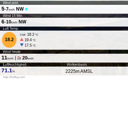
Wind jetzt
5
-
7
NW
km/h
Wind 15 Min.
6
-
10
NW
km/h
Luft Temp.
18.2
°C
Chill:
18.2
19.4
°C
17.5
°C
Wind heute
11
|
20
km/h
km/h
Luftfeuchtigkeit
Wolkenbasis
71.1
2225
m AMSL
%
http://holfuy.com