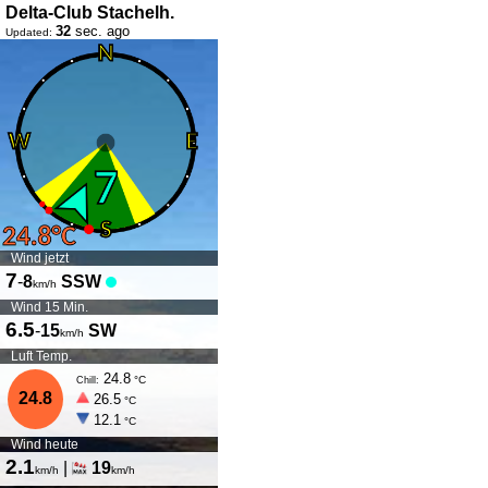
Delta-Club Stachelh.
32
sec. ago
Updated:
Wind jetzt
7
-
8
SSW
km/h
Wind 15 Min.
6.5
-
15
SW
km/h
Luft Temp.
24.8
°C
Chill:
24.8
26.5
°C
12.1
°C
Wind heute
2.1
|
19
km/h
km/h