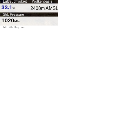
Luftfeuchtigkeit
Wolkenbasis
33.1
2408
m AMSL
%
Std. Pressure
1020
hPa
http://holfuy.com