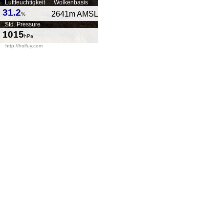
Luftfeuchtigkeit
Wolkenbasis
31.2
2641
m AMSL
%
Std. Pressure
1015
hPa
http://holfuy.com