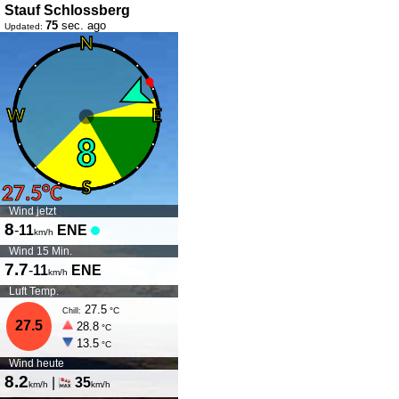
Stauf Schlossberg
75
sec. ago
Updated:
Wind jetzt
8
-
11
ENE
km/h
Wind 15 Min.
7.7
-
11
ENE
km/h
Luft Temp.
27.5
°C
Chill:
27.5
28.8
°C
13.5
°C
Wind heute
8.2
|
35
km/h
km/h