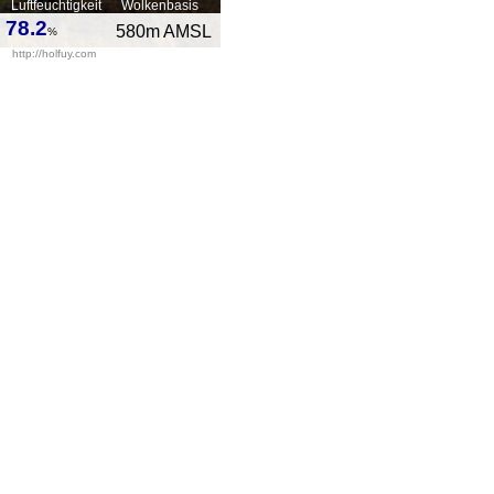
Luftfeuchtigkeit
Wolkenbasis
78.2
580
m AMSL
%
http://holfuy.com