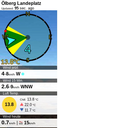
Ölberg Landeplatz
95
sec. ago
Updated:
Wind jetzt
4
-
8
W
km/h
Wind 15 Min.
2.6
-
9
WNW
km/h
Luft Temp.
13.8
°C
Chill:
13.8
22.0
°C
11.7
°C
Wind heute
0.7
|
15
km/h
km/h